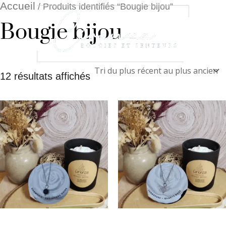
Aller
Trié
Accueil
/ Produits identifiés “Bougie bijou”
du
au
Bougie bijou
plus
contenu
récent
au
plus
ancien
12 résultats affichés