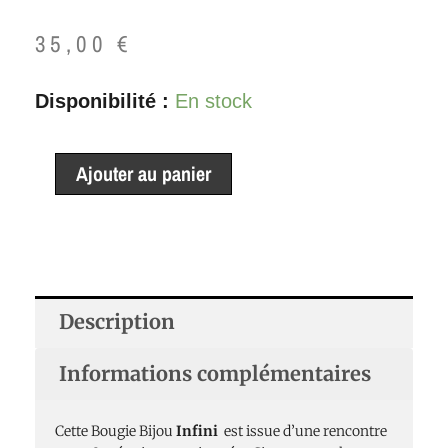
35,00
€
quantité
Disponibilité :
En stock
de
Bougie
Ajouter au panier
Bijou
Bracelet
Infini
160g
Description
Informations complémentaires
Cette Bougie Bijou
Infini
est issue d’une rencontre