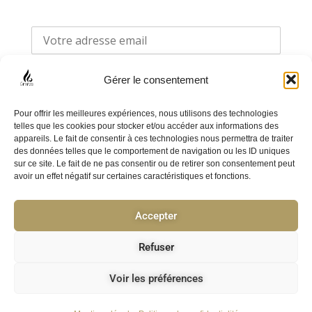
Gérer le consentement
Pour offrir les meilleures expériences, nous utilisons des technologies
telles que les cookies pour stocker et/ou accéder aux informations des
appareils. Le fait de consentir à ces technologies nous permettra de traiter
F
I
des données telles que le comportement de navigation ou les ID uniques
sur ce site. Le fait de ne pas consentir ou de retirer son consentement peut
a
n
avoir un effet négatif sur certaines caractéristiques et fonctions.
c
s
e
t
Accepter
Politique de confidentialité
b
a
o
g
CGV
Refuser
o
r
F.A.Q
k
a
Voir les préférences
-
m
© 2025 ⎥ cirenza.fr ⎥ created by KreaVizion
f