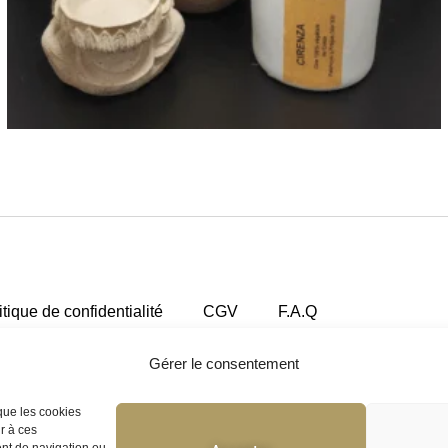
itique de confidentialité
CGV
F.A.Q
Gérer le consentement
 que les cookies
r à ces