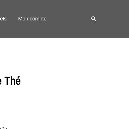
els
Mon compte
e Thé
60g