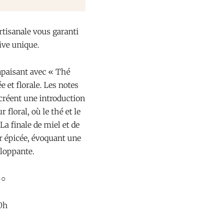
artisanale vous garanti
ive unique.
 apaisant avec « Thé
 et florale. Les notes
créent une introduction
floral, où le thé et le
a finale de miel et de
ur épicée, évoquant une
eloppante.
●○
40h