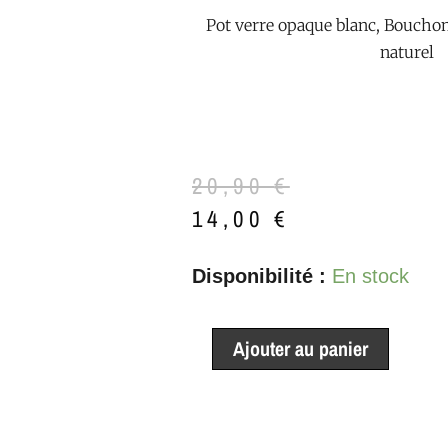
Pot verre opaque blanc, Bouchon
naturel
Le
Le
20,90
€
prix
prix
14,00
€
initial
actuel
quantité
Disponibilité :
En stock
était :
est :
de
20,90 €.
14,00 €.
Bougie
Ajouter au panier
parfumée
Thé
Jasmin