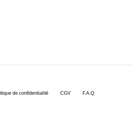
Accueil
Boutique
Evènements
Professionn
itique de confidentialité
CGV
F.A.Q