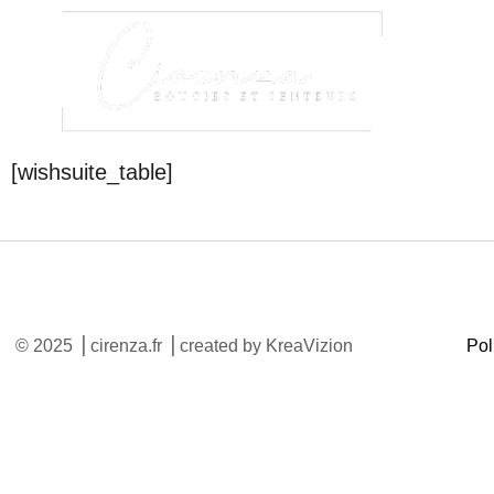
Aller
au
contenu
[wishsuite_table]
© 2025 ⎥ cirenza.fr ⎥ created by KreaVizion
Pol