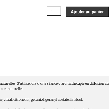
de
Synergie
Ajouter au panier
d'huiles
essentielles
Purifiante
 naturelles. S’utilise lors d’une séance d’aromathérapie en diffusion a
s et naturelles
al, citronellol, geraniol, geranyl acetate, linalool.