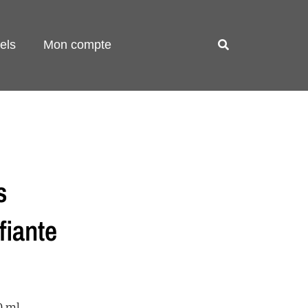
els
Mon compte
s
fiante
0 ml