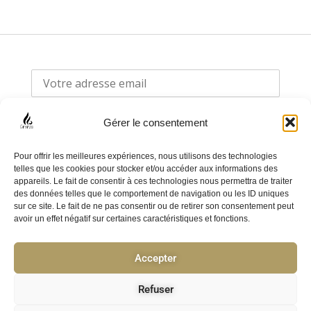
Gérer le consentement
Pour offrir les meilleures expériences, nous utilisons des technologies
telles que les cookies pour stocker et/ou accéder aux informations des
appareils. Le fait de consentir à ces technologies nous permettra de traiter
F
I
des données telles que le comportement de navigation ou les ID uniques
sur ce site. Le fait de ne pas consentir ou de retirer son consentement peut
a
n
avoir un effet négatif sur certaines caractéristiques et fonctions.
c
s
e
t
Accepter
Politique de confidentialité
b
a
o
g
CGV
Refuser
o
r
F.A.Q