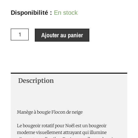
quantité
Disponibilité :
En stock
de
Manège
Ajouter au panier
à
bougie
Flocon
de
Description
neige
Manège à bougie Flocon de neige
Le bougeoir rotatif pour Noël est un bougeoir
moderne visuellement attrayant qui illumine