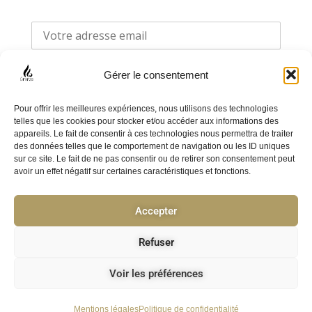
Gérer le consentement
Pour offrir les meilleures expériences, nous utilisons des technologies
telles que les cookies pour stocker et/ou accéder aux informations des
appareils. Le fait de consentir à ces technologies nous permettra de traiter
F
I
des données telles que le comportement de navigation ou les ID uniques
sur ce site. Le fait de ne pas consentir ou de retirer son consentement peut
a
n
avoir un effet négatif sur certaines caractéristiques et fonctions.
c
s
e
t
Accepter
Politique de confidentialité
b
a
o
g
CGV
Refuser
o
r
F.A.Q
k
a
Voir les préférences
-
m
© 2025 ⎥ cirenza.fr ⎥ created by KreaVizion
f
Mentions légales
Politique de confidentialité