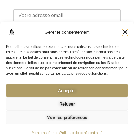
Gérer le consentement
Pour offrir les meilleures expériences, nous utilisons des technologies
telles que les cookies pour stocker et/ou accéder aux informations des
appareils. Le fait de consentir à ces technologies nous permettra de traiter
F
I
des données telles que le comportement de navigation ou les ID uniques
sur ce site. Le fait de ne pas consentir ou de retirer son consentement peut
a
n
avoir un effet négatif sur certaines caractéristiques et fonctions.
c
s
e
t
Accepter
Politique de confidentialité
b
a
o
g
CGV
Refuser
o
r
F.A.Q
k
a
Voir les préférences
-
m
© 2025 ⎥ cirenza.fr ⎥ created by KreaVizion
f
Mentions légales
Politique de confidentialité