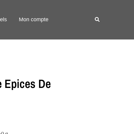
els
Mon compte
 Epices De
60 g