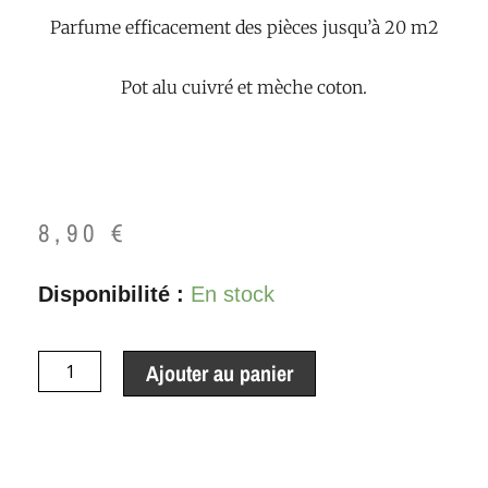
Parfume efficacement des pièces jusqu’à 20 m2
Pot alu cuivré et mèche coton.
8,90
€
quantité
Disponibilité :
En stock
de
Bougie
Ajouter au panier
Parfumée
Bois
de