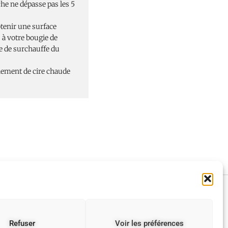
he ne dépasse pas les 5
btenir une surface
 à votre bougie de
ue de surchauffe du
oulement de cire chaude
F
I
Refuser
Voir les préférences