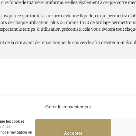
a cire fonde de manière uniforme. veillez également à ce que votre mèc
jusqu’a ce que toute la surface devienne liquide, ce qui permettra d’o
 Lors de chaque utilisation, plus ou moins 1h30 de brûlage permettrons
spectant le temps d’utilisation préconisé, cela vous évitera tout risq
nt de la cire avant de repositionner le couvercle afin d’éviter tout éc
Gérer le consentement
 que les cookies
r à ces
ent de navigation ou
Accepter
itique de confidentialité
CGV
F.A.Q