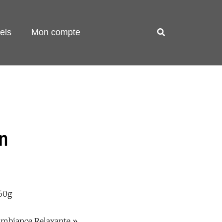
els
Mon compte
n
60g
Ambiance Relaxante »