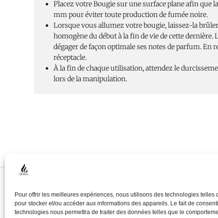
Placez votre Bougie sur une surface plane afin que l
mm pour éviter toute production de fumée noire.
Lorsque vous allumez votre bougie, laissez-la brûler 
homogène du début à la fin de vie de cette dernière.
dégager de façon optimale ses notes de parfum. En re
réceptacle.
À la fin de chaque utilisation, attendez le durcisseme
lors de la manipulation.
Pour offrir les meilleures expériences, nous utilisons des technologies telles
pour stocker et/ou accéder aux informations des appareils. Le fait de consenti
technologies nous permettra de traiter des données telles que le comportem
© 2025 ⎥ cirenza.fr ⎥ created by KreaVizion
Pol