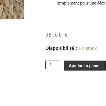
simplement pour une déco c
35,00
€
quantité
Disponibilité :
En stock
de
Bougie
Ajouter au panier
Astro
Lion