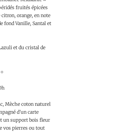
péridés fruités épicées
 citron, orange, en note
e fond Vanille, Santal et
Lazuli et du cristal de
●○
40h
nc, Mèche coton naturel
mpagné d’un carte
t un support bois fleur
e vos pierres ou tout