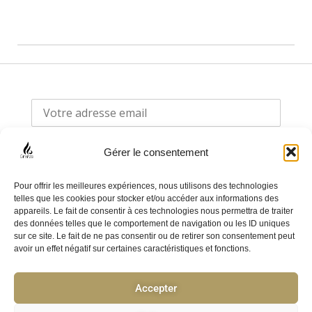
Gérer le consentement
Pour offrir les meilleures expériences, nous utilisons des technologies
telles que les cookies pour stocker et/ou accéder aux informations des
appareils. Le fait de consentir à ces technologies nous permettra de traiter
F
I
des données telles que le comportement de navigation ou les ID uniques
sur ce site. Le fait de ne pas consentir ou de retirer son consentement peut
a
n
avoir un effet négatif sur certaines caractéristiques et fonctions.
c
s
e
t
Accepter
Politique de confidentialité
b
a
o
g