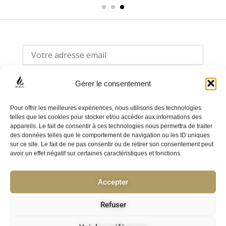
Gérer le consentement
Pour offrir les meilleures expériences, nous utilisons des technologies
telles que les cookies pour stocker et/ou accéder aux informations des
appareils. Le fait de consentir à ces technologies nous permettra de traiter
F
I
des données telles que le comportement de navigation ou les ID uniques
sur ce site. Le fait de ne pas consentir ou de retirer son consentement peut
a
n
avoir un effet négatif sur certaines caractéristiques et fonctions.
c
s
e
t
Accepter
Politique de confidentialité
b
a
o
g
CGV
Refuser
o
r
F.A.Q
k
a