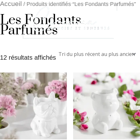
Aller
Trié
Accueil
/ Produits identifiés “Les Fondants Parfumés”
du
au
Les Fondants
plus
contenu
récent
Parfumés
au
plus
ancien
12 résultats affichés